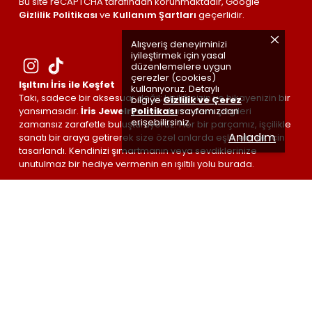
Bu site reCAPTCHA tarafından korunmaktadır, Google
Gizlilik Politikası
ve
Kullanım Şartları
geçerlidir.
Alışveriş deneyiminizi
iyileştirmek için yasal
düzenlemelere uygun
çerezler (cookies)
Işıltını İris ile Keşfet
kullanıyoruz. Detaylı
Takı, sadece bir aksesuar değil; kişiliğinizin ve hikayenizin bir
bilgiye
Gizlilik ve Çerez
Politikası
sayfamızdan
yansımasıdır.
İris Jewelrys
olarak, modern çizgileri
erişebilirsiniz.
zamansız zarafetle buluşturuyoruz. Her bir parçamız, işçilikle
Anladım
sanatı bir araya getirerek size özel anlarda eşlik etmek için
tasarlandı. Kendinizi şımartmanın veya sevdiklerinize
unutulmaz bir hediye vermenin en ışıltılı yolu burada.
İris Jewelrys ©
| Made by
#irisETKİSİ
🤍 with love