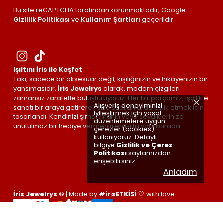
Bu site reCAPTCHA tarafından korunmaktadır, Google
Gizlilik Politikası
ve
Kullanım Şartları
geçerlidir.
Işıltını İris ile Keşfet
Takı, sadece bir aksesuar değil; kişiliğinizin ve hikayenizin bir
yansımasıdır.
İris Jewelrys
olarak, modern çizgileri
zamansız zarafetle buluşturuyoruz. Her bir parçamız, işçilikle
Alışveriş deneyiminizi
sanatı bir araya getirerek size özel anlarda eşlik etmek için
iyileştirmek için yasal
tasarlandı. Kendinizi şımartmanın veya sevdiklerinize
düzenlemelere uygun
unutulmaz bir hediye vermenin en ışıltılı yolu burada.
çerezler (cookies)
kullanıyoruz. Detaylı
bilgiye
Gizlilik ve Çerez
Politikası
sayfamızdan
erişebilirsiniz.
Anladım
İris Jewelrys ©
| Made by
#irisETKİSİ
🤍 with love