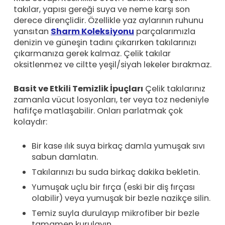
takılar, yapısı gereği suya ve neme karşı son
derece dirençlidir. Özellikle yaz aylarının ruhunu
yansıtan
Sharm Koleksiyonu
parçalarımızla
denizin ve güneşin tadını çıkarırken takılarınızı
çıkarmanıza gerek kalmaz. Çelik takılar
oksitlenmez ve ciltte yeşil/siyah lekeler bırakmaz.
Basit ve Etkili Temizlik İpuçları
Çelik takılarınız
zamanla vücut losyonları, ter veya toz nedeniyle
hafifçe matlaşabilir. Onları parlatmak çok
kolaydır:
Bir kase ılık suya birkaç damla yumuşak sıvı
sabun damlatın.
Takılarınızı bu suda birkaç dakika bekletin.
Yumuşak uçlu bir fırça (eski bir diş fırçası
olabilir) veya yumuşak bir bezle nazikçe silin.
Temiz suyla durulayıp mikrofiber bir bezle
tamamen kurulayın.