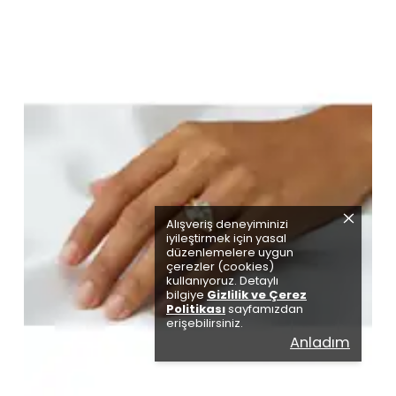
Alışveriş deneyiminizi
iyileştirmek için yasal
düzenlemelere uygun
çerezler (cookies)
kullanıyoruz. Detaylı
bilgiye
Gizlilik ve Çerez
Politikası
sayfamızdan
erişebilirsiniz.
Anladım