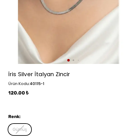
İris Silver İtalyan Zincir
Ürün Kodu
:
40115-1
120.00 ₺
Renk
:
Gümüş