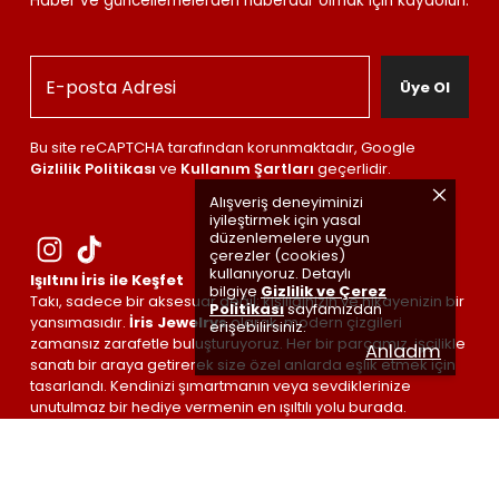
Haber ve güncellemelerden haberdar olmak için kaydolun.
Üye Ol
Bu site reCAPTCHA tarafından korunmaktadır, Google
Gizlilik Politikası
ve
Kullanım Şartları
geçerlidir.
Alışveriş deneyiminizi
iyileştirmek için yasal
düzenlemelere uygun
çerezler (cookies)
kullanıyoruz. Detaylı
Işıltını İris ile Keşfet
bilgiye
Gizlilik ve Çerez
Takı, sadece bir aksesuar değil; kişiliğinizin ve hikayenizin bir
Politikası
sayfamızdan
yansımasıdır.
İris Jewelrys
olarak, modern çizgileri
erişebilirsiniz.
zamansız zarafetle buluşturuyoruz. Her bir parçamız, işçilikle
Anladım
sanatı bir araya getirerek size özel anlarda eşlik etmek için
tasarlandı. Kendinizi şımartmanın veya sevdiklerinize
unutulmaz bir hediye vermenin en ışıltılı yolu burada.