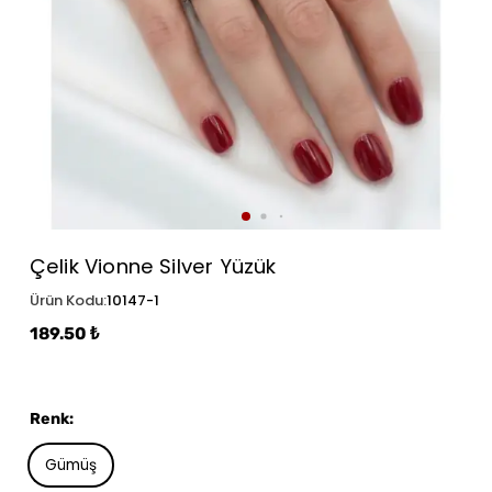
Çelik Vionne Silver Yüzük
Ürün Kodu
:
10147-1
189.50 ₺
Renk
:
Gümüş