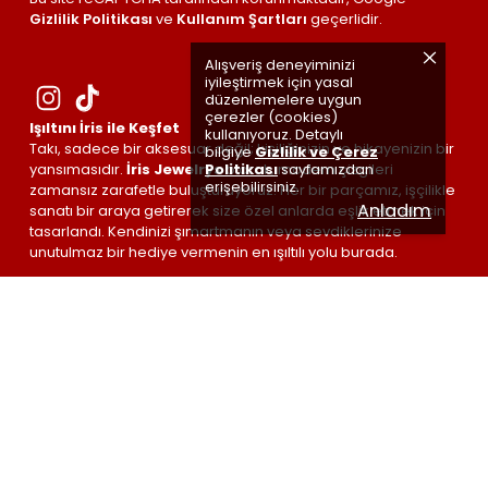
Gizlilik Politikası
ve
Kullanım Şartları
geçerlidir.
Alışveriş deneyiminizi
iyileştirmek için yasal
düzenlemelere uygun
çerezler (cookies)
Işıltını İris ile Keşfet
kullanıyoruz. Detaylı
Takı, sadece bir aksesuar değil; kişiliğinizin ve hikayenizin bir
bilgiye
Gizlilik ve Çerez
Politikası
sayfamızdan
yansımasıdır.
İris Jewelrys
olarak, modern çizgileri
erişebilirsiniz.
zamansız zarafetle buluşturuyoruz. Her bir parçamız, işçilikle
Anladım
sanatı bir araya getirerek size özel anlarda eşlik etmek için
tasarlandı. Kendinizi şımartmanın veya sevdiklerinize
unutulmaz bir hediye vermenin en ışıltılı yolu burada.
İris Jewelrys ©
| Made by
#irisETKİSİ
🤍 with love