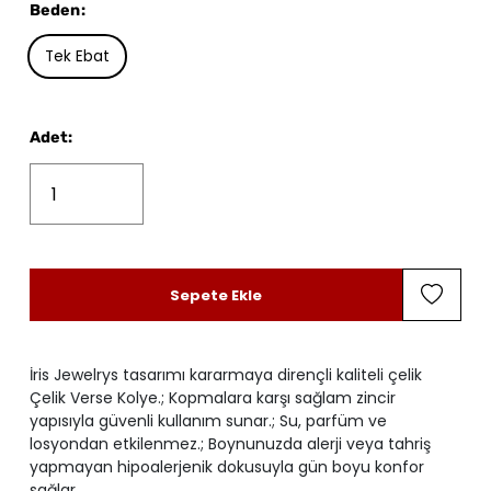
Beden
:
Tek Ebat
Adet
:
Sepete Ekle
İris Jewelrys tasarımı kararmaya dirençli kaliteli çelik
Çelik Verse Kolye.; Kopmalara karşı sağlam zincir
yapısıyla güvenli kullanım sunar.; Su, parfüm ve
losyondan etkilenmez.; Boynunuzda alerji veya tahriş
yapmayan hipoalerjenik dokusuyla gün boyu konfor
sağlar.