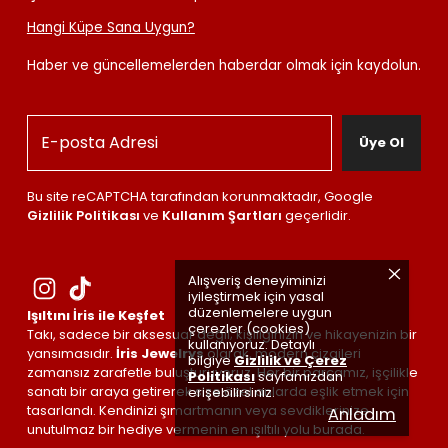
Hangi Küpe Sana Uygun?
Haber ve güncellemelerden haberdar olmak için kaydolun.
Üye Ol
Bu site reCAPTCHA tarafından korunmaktadır, Google
Gizlilik Politikası
ve
Kullanım Şartları
geçerlidir.
Alışveriş deneyiminizi
iyileştirmek için yasal
düzenlemelere uygun
Işıltını İris ile Keşfet
çerezler (cookies)
Takı, sadece bir aksesuar değil; kişiliğinizin ve hikayenizin bir
kullanıyoruz. Detaylı
yansımasıdır.
İris Jewelrys
olarak, modern çizgileri
bilgiye
Gizlilik ve Çerez
zamansız zarafetle buluşturuyoruz. Her bir parçamız, işçilikle
Politikası
sayfamızdan
sanatı bir araya getirerek size özel anlarda eşlik etmek için
erişebilirsiniz.
tasarlandı. Kendinizi şımartmanın veya sevdiklerinize
Anladım
unutulmaz bir hediye vermenin en ışıltılı yolu burada.