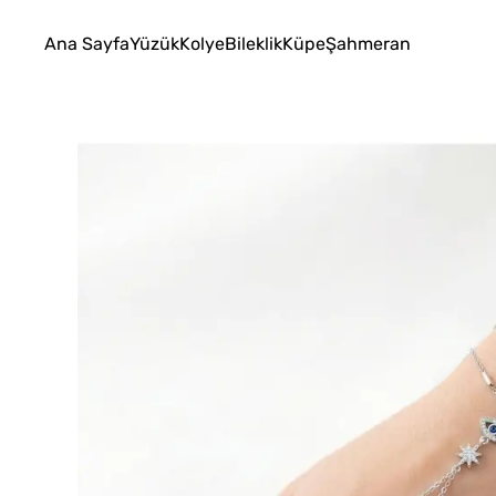
Ana Sayfa
Yüzük
Kolye
Bileklik
Küpe
Şahmeran