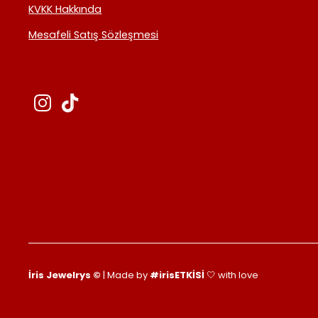
KVKK Hakkında
Mesafeli Satış Sözleşmesi
İris Jewelrys ©
| Made by
#irisETKİSİ
🤍 with love