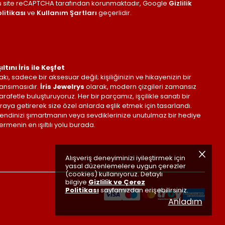
u site reCAPTCHA tarafından korunmaktadır, Google
Gizlilik
litikası
ve
Kullanım Şartları
geçerlidir.
şıltını İris ile Keşfet
akı, sadece bir aksesuar değil; kişiliğinizin ve hikayenizin bir
ansımasıdır.
İris Jewelrys
olarak, modern çizgileri zamansız
arafetle buluşturuyoruz. Her bir parçamız, işçilikle sanatı bir
raya getirerek size özel anlarda eşlik etmek için tasarlandı.
endinizi şımartmanın veya sevdiklerinize unutulmaz bir hediye
ermenin en ışıltılı yolu burada.
Alışveriş deneyiminizi iyileştirmek için
yasal düzenlemelere uygun çerezler
(cookies) kullanıyoruz. Detaylı
bilgiye
Gizlilik ve Çerez
Politikası
sayfamızdan erişebilirsiniz.
Anladım