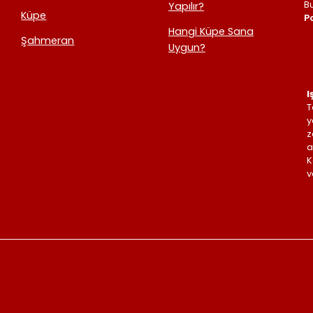
B
Yapılır?
Küpe
Po
Hangi Küpe Sana
Şahmeran
Uygun?
I
T
y
z
a
K
v