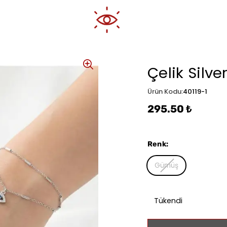
Çelik Silv
Ürün Kodu
:
40119-1
295.50 ₺
Renk
:
Gümüş
Tükendi