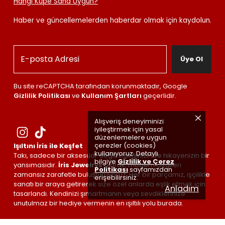
Hangi Küpe Sana Uygun?
Haber ve güncellemelerden haberdar olmak için kaydolun.
Üye Ol
Bu site reCAPTCHA tarafından korunmaktadır, Google
Gizlilik Politikası
ve
Kullanım Şartları
geçerlidir.
Alışveriş deneyiminizi
iyileştirmek için yasal
düzenlemelere uygun
çerezler (cookies)
Işıltını İris ile Keşfet
kullanıyoruz. Detaylı
Takı, sadece bir aksesuar değil; kişiliğinizin ve hikayenizin bir
bilgiye
Gizlilik ve Çerez
yansımasıdır.
İris Jewelrys
olarak, modern çizgileri
Politikası
sayfamızdan
zamansız zarafetle buluşturuyoruz. Her bir parçamız, işçilikle
erişebilirsiniz.
sanatı bir araya getirerek size özel anlarda eşlik etmek için
Anladım
tasarlandı. Kendinizi şımartmanın veya sevdiklerinize
unutulmaz bir hediye vermenin en ışıltılı yolu burada.