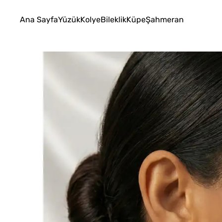
Ana Sayfa
Yüzük
Kolye
Bileklik
Küpe
Şahmeran