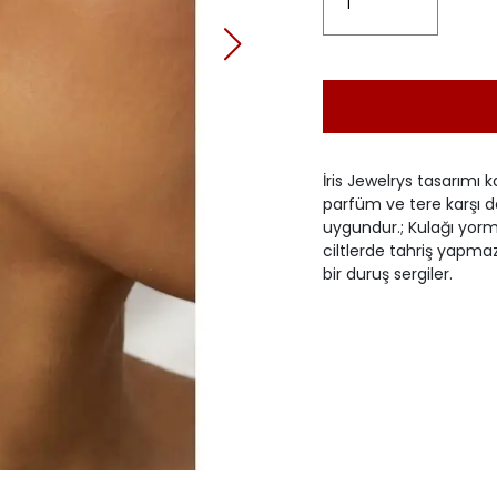
İris Jewelrys tasarımı k
parfüm ve tere karşı d
uygundur.; Kulağı yorma
ciltlerde tahriş yapma
bir duruş sergiler.