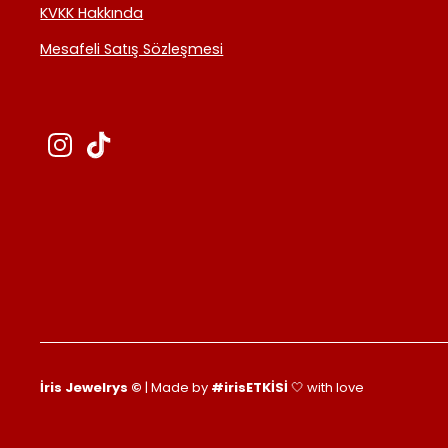
KVKK Hakkında
Mesafeli Satış Sözleşmesi
İris Jewelrys ©
| Made by
#irisETKİSİ
🤍 with love