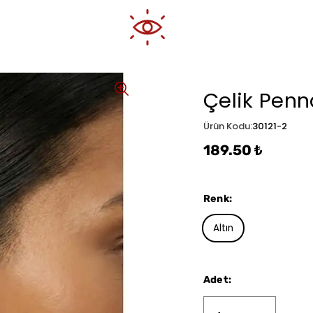
Çelik Penn
Ürün Kodu
:
30121-2
189.50 ₺
Renk
:
Altın
Adet
: