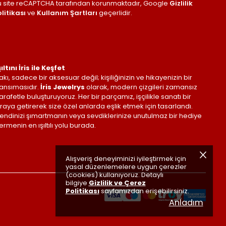
u site reCAPTCHA tarafından korunmaktadır, Google
Gizlilik
litikası
ve
Kullanım Şartları
geçerlidir.
şıltını İris ile Keşfet
akı, sadece bir aksesuar değil; kişiliğinizin ve hikayenizin bir
ansımasıdır.
İris Jewelrys
olarak, modern çizgileri zamansız
arafetle buluşturuyoruz. Her bir parçamız, işçilikle sanatı bir
raya getirerek size özel anlarda eşlik etmek için tasarlandı.
endinizi şımartmanın veya sevdiklerinize unutulmaz bir hediye
ermenin en ışıltılı yolu burada.
Alışveriş deneyiminizi iyileştirmek için
yasal düzenlemelere uygun çerezler
(cookies) kullanıyoruz. Detaylı
bilgiye
Gizlilik ve Çerez
Politikası
sayfamızdan erişebilirsiniz.
Anladım