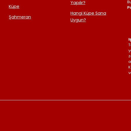
B
Yapılır?
Küpe
Po
Hangi Küpe Sana
Şahmeran
Uygun?
I
T
y
z
a
K
v