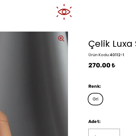
Çelik Luxa
Ürün Kodu
:
40112-1
270.00 ₺
Renk
:
Gri
Adet
: