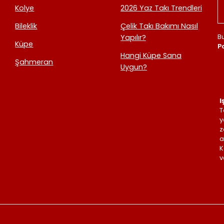
Kolye
2026 Yaz Takı Trendleri
Bileklik
Çelik Takı Bakımı Nasıl
B
Yapılır?
Küpe
Po
Hangi Küpe Sana
Şahmeran
Uygun?
I
T
y
z
a
K
v