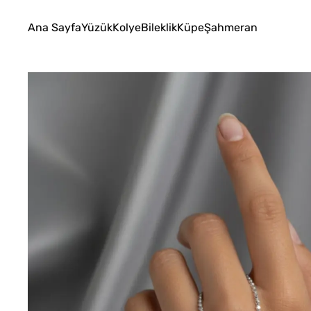
Ana Sayfa
Yüzük
Kolye
Bileklik
Küpe
Şahmeran