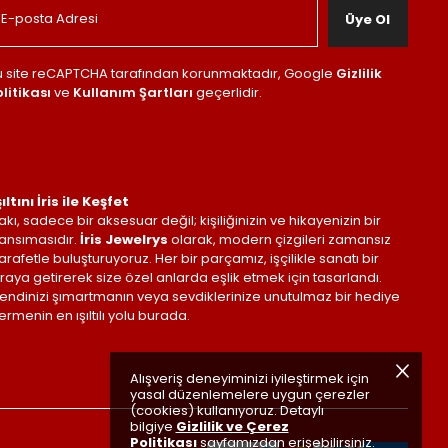
Üye Ol
u site reCAPTCHA tarafından korunmaktadır, Google
Gizlilik
litikası
ve
Kullanım Şartları
geçerlidir.
şıltını İris ile Keşfet
akı, sadece bir aksesuar değil; kişiliğinizin ve hikayenizin bir
ansımasıdır.
İris Jewelrys
olarak, modern çizgileri zamansız
arafetle buluşturuyoruz. Her bir parçamız, işçilikle sanatı bir
raya getirerek size özel anlarda eşlik etmek için tasarlandı.
endinizi şımartmanın veya sevdiklerinize unutulmaz bir hediye
ermenin en ışıltılı yolu burada.
Alışveriş deneyiminizi iyileştirmek için
yasal düzenlemelere uygun çerezler
(cookies) kullanıyoruz. Detaylı
bilgiye
Gizlilik ve Çerez
Politikası
sayfamızdan erişebilirsiniz.