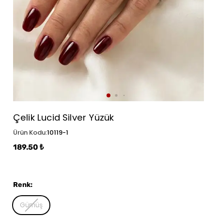
Çelik Lucid Silver Yüzük
Ürün Kodu
:
10119-1
189.50 ₺
Renk
:
Gümüş