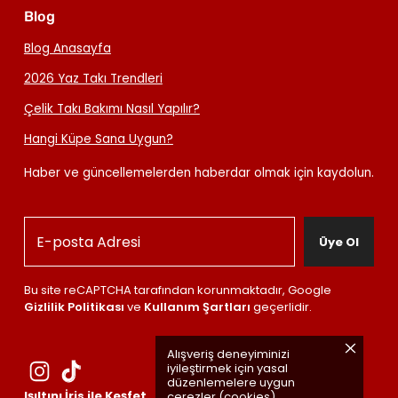
Blog
Blog Anasayfa
2026 Yaz Takı Trendleri
Çelik Takı Bakımı Nasıl Yapılır?
Hangi Küpe Sana Uygun?
Haber ve güncellemelerden haberdar olmak için kaydolun.
Üye Ol
Bu site reCAPTCHA tarafından korunmaktadır, Google
Gizlilik Politikası
ve
Kullanım Şartları
geçerlidir.
Alışveriş deneyiminizi
iyileştirmek için yasal
düzenlemelere uygun
Işıltını İris ile Keşfet
çerezler (cookies)