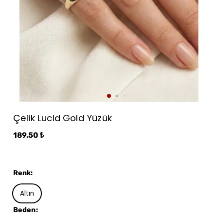
Çelik Lucid Gold Yüzük
189.50 ₺
Renk
:
Altın
Beden
: