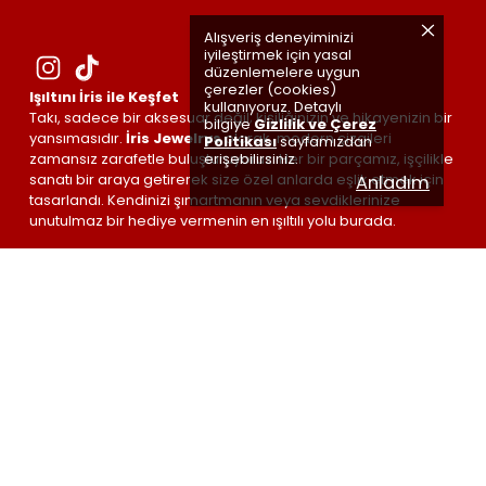
Alışveriş deneyiminizi
iyileştirmek için yasal
düzenlemelere uygun
çerezler (cookies)
Işıltını İris ile Keşfet
kullanıyoruz. Detaylı
Takı, sadece bir aksesuar değil; kişiliğinizin ve hikayenizin bir
bilgiye
Gizlilik ve Çerez
yansımasıdır.
İris Jewelrys
olarak, modern çizgileri
Politikası
sayfamızdan
erişebilirsiniz.
zamansız zarafetle buluşturuyoruz. Her bir parçamız, işçilikle
sanatı bir araya getirerek size özel anlarda eşlik etmek için
Anladım
tasarlandı. Kendinizi şımartmanın veya sevdiklerinize
unutulmaz bir hediye vermenin en ışıltılı yolu burada.
İris Jewelrys ©
| Made by
#irisETKİSİ
🤍 with love