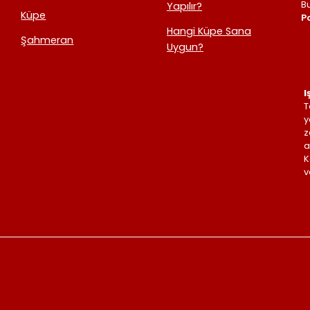
B
Yapılır?
Küpe
Po
Hangi Küpe Sana
Şahmeran
Uygun?
I
T
y
z
a
K
v