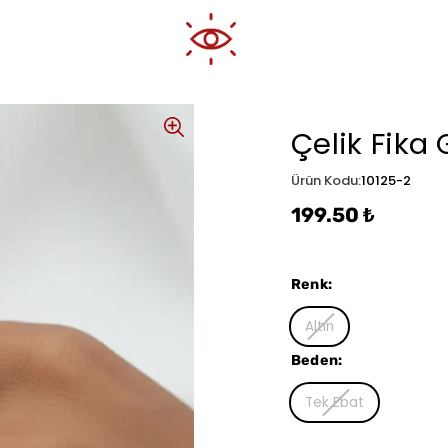
Çelik Fika
Ürün Kodu
:
10125-2
199.50 ₺
Renk
:
Altın
Beden
:
Tek Ebat