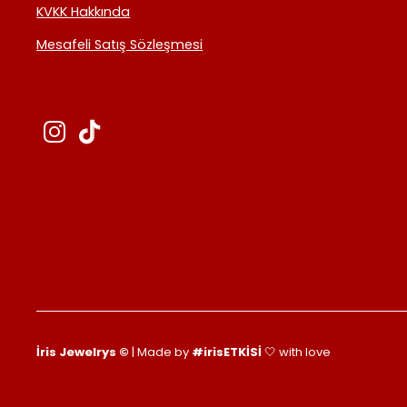
KVKK Hakkında
Mesafeli Satış Sözleşmesi
İris Jewelrys ©
| Made by
#irisETKİSİ
🤍 with love