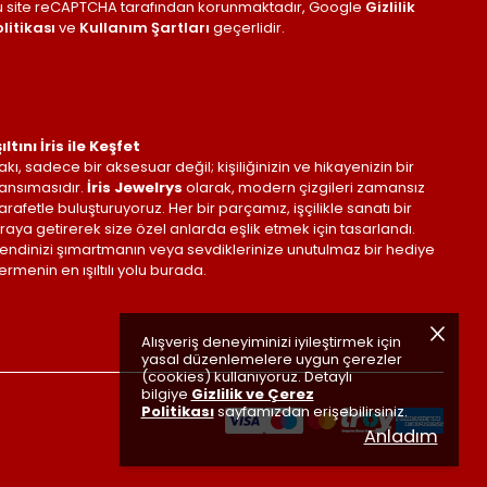
u site reCAPTCHA tarafından korunmaktadır, Google
Gizlilik
litikası
ve
Kullanım Şartları
geçerlidir.
şıltını İris ile Keşfet
akı, sadece bir aksesuar değil; kişiliğinizin ve hikayenizin bir
ansımasıdır.
İris Jewelrys
olarak, modern çizgileri zamansız
arafetle buluşturuyoruz. Her bir parçamız, işçilikle sanatı bir
raya getirerek size özel anlarda eşlik etmek için tasarlandı.
endinizi şımartmanın veya sevdiklerinize unutulmaz bir hediye
ermenin en ışıltılı yolu burada.
Alışveriş deneyiminizi iyileştirmek için
yasal düzenlemelere uygun çerezler
(cookies) kullanıyoruz. Detaylı
bilgiye
Gizlilik ve Çerez
Politikası
sayfamızdan erişebilirsiniz.
Anladım