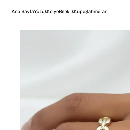
Ana Sayfa
Yüzük
Kolye
Bileklik
Küpe
Şahmeran