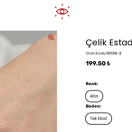
Çelik Esta
Ürün Kodu
:
10134-2
199.50 ₺
Renk
:
Altın
Beden
:
Tek Ebat