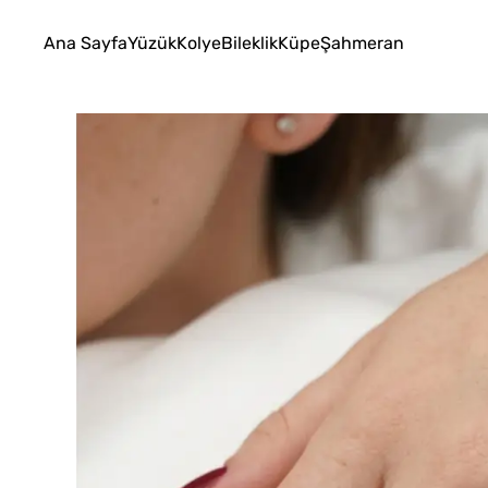
Ana Sayfa
Yüzük
Kolye
Bileklik
Küpe
Şahmeran