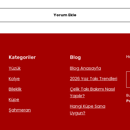
Yorum Ekle
H
Kategoriler
Blog
Yüzük
Blog Anasayfa
Kolye
2026 Yaz Takı Trendleri
Bileklik
Çelik Takı Bakımı Nasıl
B
Yapılır?
Küpe
Po
Hangi Küpe Sana
Şahmeran
Uygun?