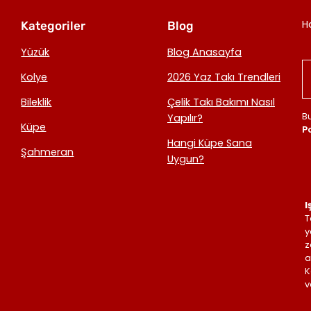
H
Kategoriler
Blog
Yüzük
Blog Anasayfa
Kolye
2026 Yaz Takı Trendleri
Bileklik
Çelik Takı Bakımı Nasıl
B
Yapılır?
Küpe
Po
Hangi Küpe Sana
Şahmeran
Uygun?
I
T
y
z
a
K
v