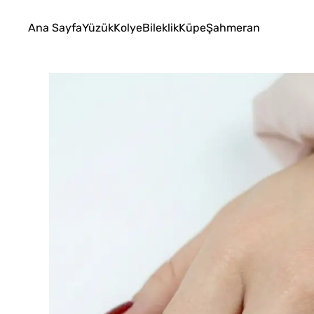
Ana Sayfa
Yüzük
Kolye
Bileklik
Küpe
Şahmeran