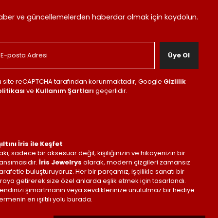
aber ve güncellemelerden haberdar olmak için kaydolun.
Üye Ol
u site reCAPTCHA tarafından korunmaktadır, Google
Gizlilik
litikası
ve
Kullanım Şartları
geçerlidir.
şıltını İris ile Keşfet
akı, sadece bir aksesuar değil; kişiliğinizin ve hikayenizin bir
ansımasıdır.
İris Jewelrys
olarak, modern çizgileri zamansız
arafetle buluşturuyoruz. Her bir parçamız, işçilikle sanatı bir
raya getirerek size özel anlarda eşlik etmek için tasarlandı.
endinizi şımartmanın veya sevdiklerinize unutulmaz bir hediye
ermenin en ışıltılı yolu burada.