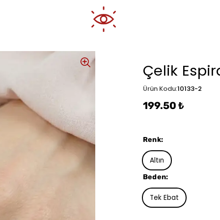
Çelik Espi
Ürün Kodu
:
10133-2
199.50 ₺
Renk
:
Altın
Beden
:
Tek Ebat