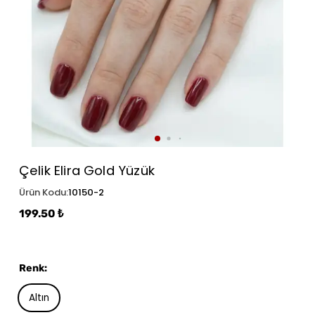
Çelik Elira Gold Yüzük
Ürün Kodu
:
10150-2
199.50 ₺
Renk
:
Altın