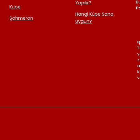
B
Yapılır?
Küpe
Po
Hangi Küpe Sana
Şahmeran
Uygun?
I
T
y
z
a
K
v