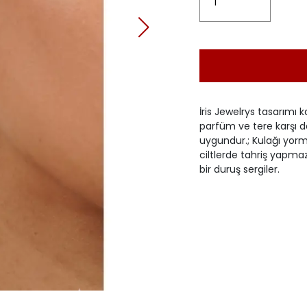
İris Jewelrys tasarımı k
parfüm ve tere karşı d
uygundur.; Kulağı yorma
ciltlerde tahriş yapma
bir duruş sergiler.