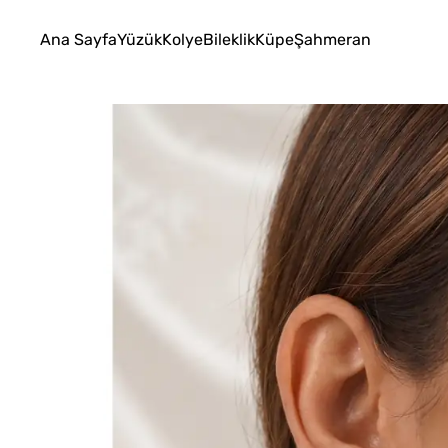
Ana Sayfa
Yüzük
Kolye
Bileklik
Küpe
Şahmeran