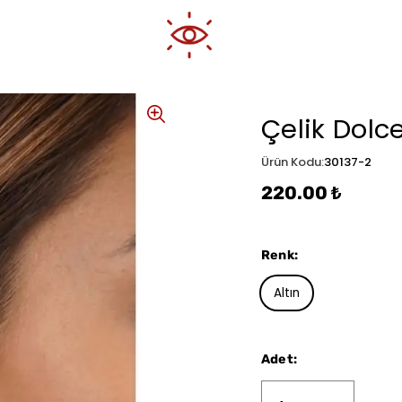
Çelik Dolc
Ürün Kodu
:
30137-2
220.00 ₺
Renk
:
Altın
Adet
: