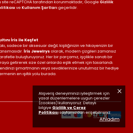
u site reCAPTCHA tarafından korunmaktadır, Google
Gizlilik
litikası
ve
Kullanım Şartları
geçerlidir.
şıltını İris ile Keşfet
akı, sadece bir aksesuar değil; kişiliğinizin ve hikayenizin bir
ansımasıdır.
İris Jewelrys
olarak, modern çizgileri zamansız
arafetle buluşturuyoruz. Her bir parçamız, işçilikle sanatı bir
raya getirerek size özel anlarda eşlik etmek için tasarlandı.
endinizi şımartmanın veya sevdiklerinize unutulmaz bir hediye
ermenin en ışıltılı yolu burada.
Alışveriş deneyiminizi iyileştirmek için
yasal düzenlemelere uygun çerezler
(cookies) kullanıyoruz. Detaylı
bilgiye
Gizlilik ve Çerez
Politikası
sayfamızdan erişebilirsiniz.
Anladım