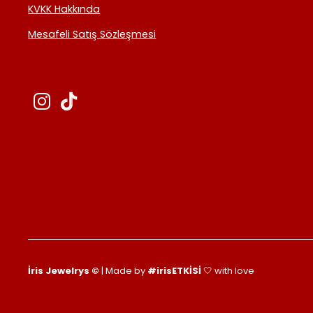
KVKK Hakkında
Mesafeli Satış Sözleşmesi
İris Jewelrys ©
| Made by
#irisETKİSİ
🤍 with love