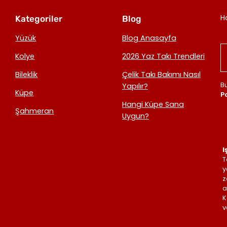
H
Kategoriler
Blog
Yüzük
Blog Anasayfa
Kolye
2026 Yaz Takı Trendleri
Bileklik
Çelik Takı Bakımı Nasıl
B
Yapılır?
Küpe
Po
Hangi Küpe Sana
Şahmeran
Uygun?
I
T
y
z
a
K
v