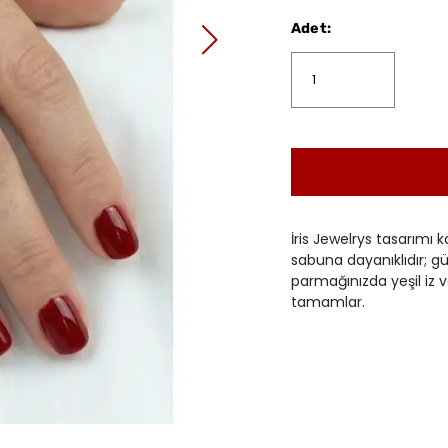
Adet
:
İris Jewelrys tasarımı k
sabuna dayanıklıdır; gün
parmağınızda yeşil iz v
tamamlar.