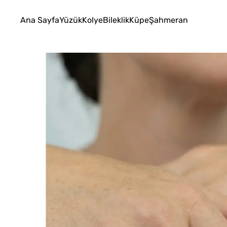
Ana Sayfa
Yüzük
Kolye
Bileklik
Küpe
Şahmeran