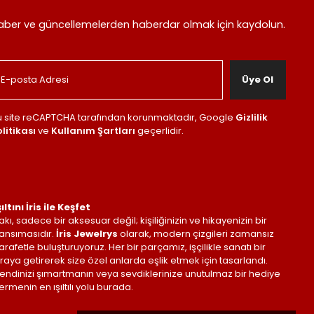
aber ve güncellemelerden haberdar olmak için kaydolun.
Üye Ol
u site reCAPTCHA tarafından korunmaktadır, Google
Gizlilik
litikası
ve
Kullanım Şartları
geçerlidir.
şıltını İris ile Keşfet
akı, sadece bir aksesuar değil; kişiliğinizin ve hikayenizin bir
ansımasıdır.
İris Jewelrys
olarak, modern çizgileri zamansız
arafetle buluşturuyoruz. Her bir parçamız, işçilikle sanatı bir
raya getirerek size özel anlarda eşlik etmek için tasarlandı.
endinizi şımartmanın veya sevdiklerinize unutulmaz bir hediye
ermenin en ışıltılı yolu burada.