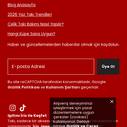
Blog Anasayfa
2026 Yaz Takı Trendleri
Çelik Takı Bakımı Nasıl Yapılır?
Hangi Küpe Sana Uygun?
Haber ve güncellemelerden haberdar olmak için kaydolun.
Üye Ol
Bu site reCAPTCHA tarafından korunmaktadır, Google
Gizlilik Politikası
ve
Kullanım Şartları
geçerlidir.
Alışveriş deneyiminizi
iyileştirmek için yasal
düzenlemelere uygun
Işıltını İris ile Keşfet
çerezler (cookies)
Takı, sadece bir aksesuar değil; kişiliğinizin ve hikayenizin bir
kullanıyoruz. Detaylı
bilgiye
Gizlilik ve Çerez
yansımasıdır.
İris Jewelrys
olarak, modern çizgileri