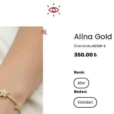
Alina Gold 
Ürün Kodu
:
40126-2
350.00 ₺
Renk
:
Altın
Beden
:
Standart