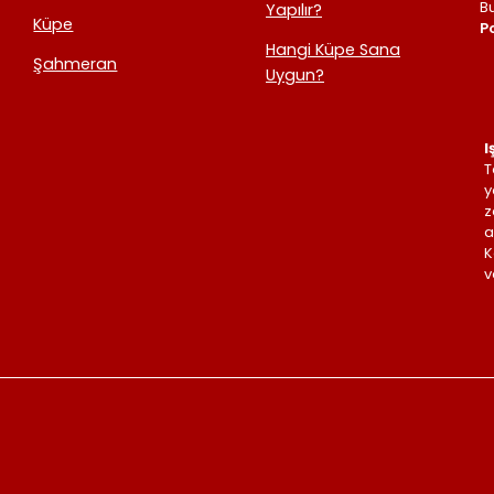
B
Yapılır?
Küpe
Po
Hangi Küpe Sana
Şahmeran
Uygun?
I
T
y
z
a
K
v