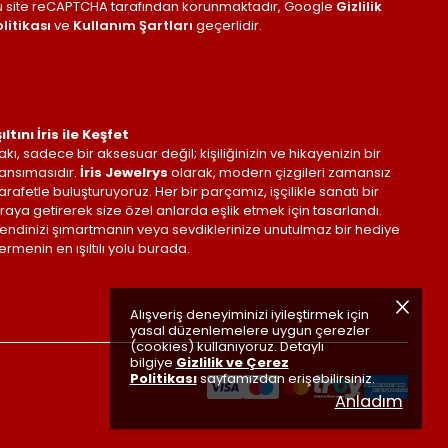
u site reCAPTCHA tarafından korunmaktadır, Google
Gizlilik
litikası
ve
Kullanım Şartları
geçerlidir.
şıltını İris ile Keşfet
akı, sadece bir aksesuar değil; kişiliğinizin ve hikayenizin bir
ansımasıdır.
İris Jewelrys
olarak, modern çizgileri zamansız
arafetle buluşturuyoruz. Her bir parçamız, işçilikle sanatı bir
raya getirerek size özel anlarda eşlik etmek için tasarlandı.
endinizi şımartmanın veya sevdiklerinize unutulmaz bir hediye
ermenin en ışıltılı yolu burada.
Alışveriş deneyiminizi iyileştirmek için
yasal düzenlemelere uygun çerezler
(cookies) kullanıyoruz. Detaylı
bilgiye
Gizlilik ve Çerez
Politikası
sayfamızdan erişebilirsiniz.
Anladım