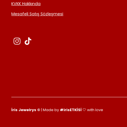
KVKK Hakkında
Mesafeli Satış Sözleşmesi
İris Jewelrys ©
| Made by
#irisETKİSİ
🤍 with love