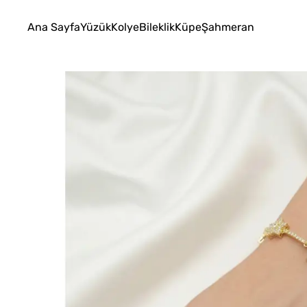
Ana Sayfa
Yüzük
Kolye
Bileklik
Küpe
Şahmeran