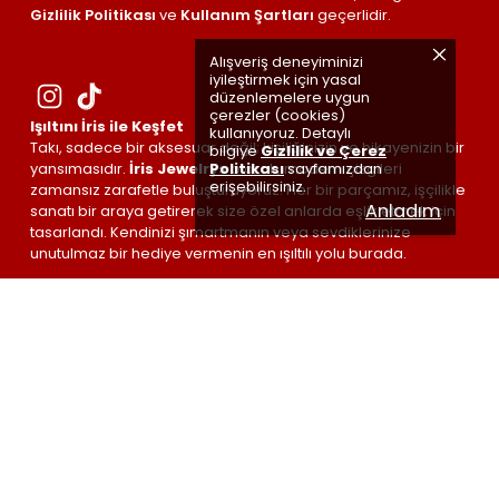
Gizlilik Politikası
ve
Kullanım Şartları
geçerlidir.
Alışveriş deneyiminizi
iyileştirmek için yasal
düzenlemelere uygun
çerezler (cookies)
Işıltını İris ile Keşfet
kullanıyoruz. Detaylı
Takı, sadece bir aksesuar değil; kişiliğinizin ve hikayenizin bir
bilgiye
Gizlilik ve Çerez
Politikası
sayfamızdan
yansımasıdır.
İris Jewelrys
olarak, modern çizgileri
erişebilirsiniz.
zamansız zarafetle buluşturuyoruz. Her bir parçamız, işçilikle
Anladım
sanatı bir araya getirerek size özel anlarda eşlik etmek için
tasarlandı. Kendinizi şımartmanın veya sevdiklerinize
unutulmaz bir hediye vermenin en ışıltılı yolu burada.
İris Jewelrys ©
| Made by
#irisETKİSİ
🤍 with love