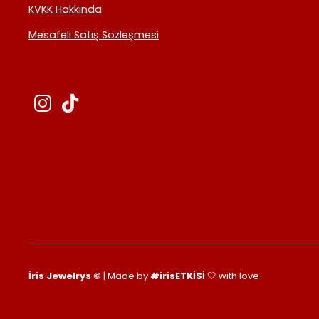
KVKK Hakkında
Mesafeli Satış Sözleşmesi
İris Jewelrys ©
| Made by
#irisETKİSİ
🤍 with love