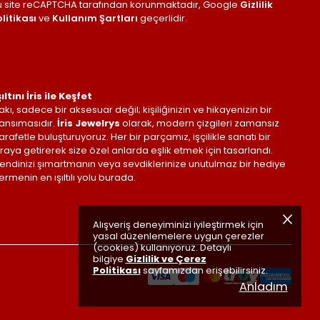
u site reCAPTCHA tarafından korunmaktadır, Google
Gizlilik
litikası
ve
Kullanım Şartları
geçerlidir.
şıltını İris ile Keşfet
akı, sadece bir aksesuar değil; kişiliğinizin ve hikayenizin bir
ansımasıdır.
İris Jewelrys
olarak, modern çizgileri zamansız
arafetle buluşturuyoruz. Her bir parçamız, işçilikle sanatı bir
raya getirerek size özel anlarda eşlik etmek için tasarlandı.
endinizi şımartmanın veya sevdiklerinize unutulmaz bir hediye
ermenin en ışıltılı yolu burada.
Alışveriş deneyiminizi iyileştirmek için
yasal düzenlemelere uygun çerezler
(cookies) kullanıyoruz. Detaylı
bilgiye
Gizlilik ve Çerez
Politikası
sayfamızdan erişebilirsiniz.
Anladım