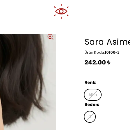
Sara Asime
Ürün Kodu
:
10106-2
242.00 ₺
Renk
:
Altın
Beden
:
0