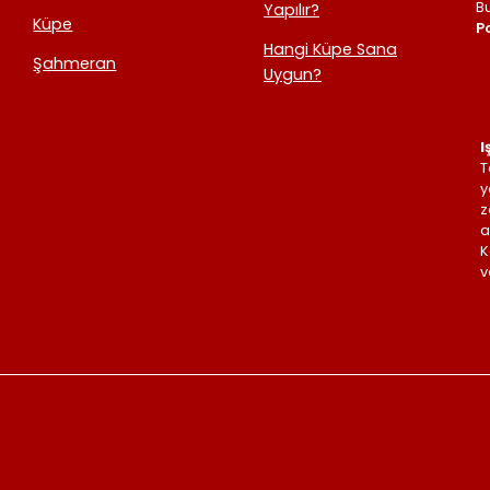
B
Yapılır?
Küpe
Po
Hangi Küpe Sana
Şahmeran
Uygun?
I
T
y
z
a
K
v