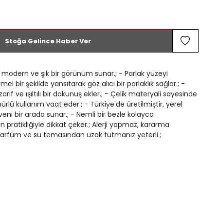
Stoğa Gelince Haber Ver
e modern ve şık bir görünüm sunar.; - Parlak yüzeyi
l bir şekilde yansıtarak göz alıcı bir parlaklık sağlar.; -
zarif ve ışıltılı bir dokunuş ekler.; - Çelik materyali sayesinde
ürlü kullanım vaat eder.; - Türkiye'de üretilmiştir, yerel
veni bir arada sunar.; - Nemli bir bezle kolayca
ın pratikliğiyle dikkat çeker.; Alerji yapmaz, kararma
Parfüm ve su temasından uzak tutmanız yeterli.;