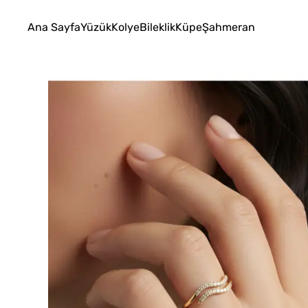
Ana Sayfa
Yüzük
Kolye
Bileklik
Küpe
Şahmeran