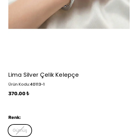
Lima Silver Çelik Kelepçe
Ürün Kodu
:
40113-1
370.00 ₺
Renk
:
Gümüş