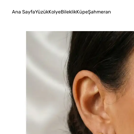
Ana Sayfa
Yüzük
Kolye
Bileklik
Küpe
Şahmeran