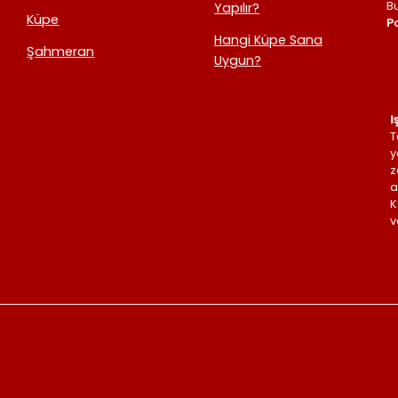
B
Yapılır?
Küpe
Po
Hangi Küpe Sana
Şahmeran
Uygun?
I
T
y
z
a
K
v