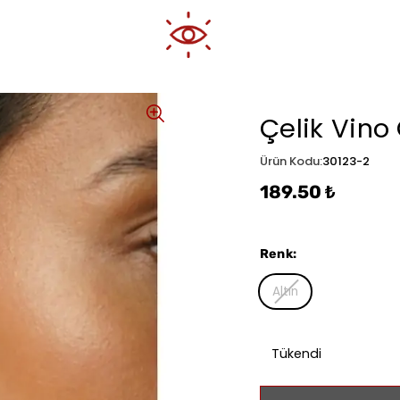
Çelik Vino
Ürün Kodu
:
30123-2
189.50 ₺
Renk
:
Altın
Tükendi