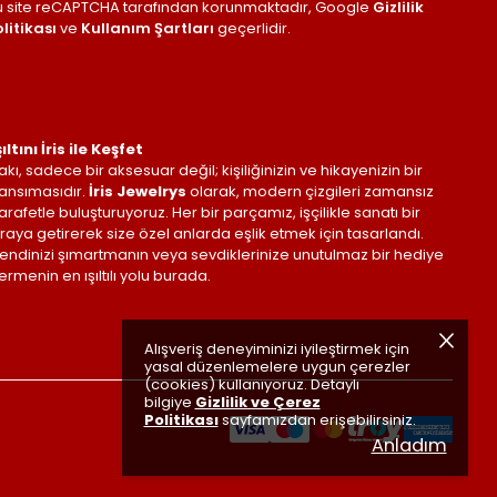
u site reCAPTCHA tarafından korunmaktadır, Google
Gizlilik
litikası
ve
Kullanım Şartları
geçerlidir.
şıltını İris ile Keşfet
akı, sadece bir aksesuar değil; kişiliğinizin ve hikayenizin bir
ansımasıdır.
İris Jewelrys
olarak, modern çizgileri zamansız
arafetle buluşturuyoruz. Her bir parçamız, işçilikle sanatı bir
raya getirerek size özel anlarda eşlik etmek için tasarlandı.
endinizi şımartmanın veya sevdiklerinize unutulmaz bir hediye
ermenin en ışıltılı yolu burada.
Alışveriş deneyiminizi iyileştirmek için
yasal düzenlemelere uygun çerezler
(cookies) kullanıyoruz. Detaylı
bilgiye
Gizlilik ve Çerez
Politikası
sayfamızdan erişebilirsiniz.
Anladım