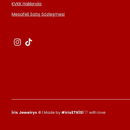
KVKK Hakkında
Mesafeli Satış Sözleşmesi
İris Jewelrys ©
| Made by
#irisETKİSİ
🤍 with love