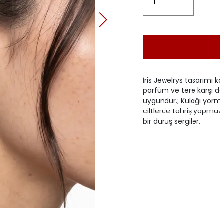
İris Jewelrys tasarımı k
parfüm ve tere karşı d
uygundur.; Kulağı yorma
ciltlerde tahriş yapma
bir duruş sergiler.