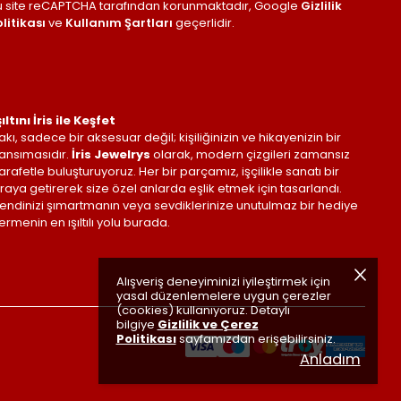
u site reCAPTCHA tarafından korunmaktadır, Google
Gizlilik
litikası
ve
Kullanım Şartları
geçerlidir.
şıltını İris ile Keşfet
akı, sadece bir aksesuar değil; kişiliğinizin ve hikayenizin bir
ansımasıdır.
İris Jewelrys
olarak, modern çizgileri zamansız
arafetle buluşturuyoruz. Her bir parçamız, işçilikle sanatı bir
raya getirerek size özel anlarda eşlik etmek için tasarlandı.
endinizi şımartmanın veya sevdiklerinize unutulmaz bir hediye
ermenin en ışıltılı yolu burada.
Alışveriş deneyiminizi iyileştirmek için
yasal düzenlemelere uygun çerezler
(cookies) kullanıyoruz. Detaylı
bilgiye
Gizlilik ve Çerez
Politikası
sayfamızdan erişebilirsiniz.
Anladım