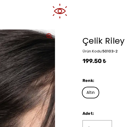
Çelik Riley
Ürün Kodu
:
50103-2
199.50 ₺
Renk
:
Altın
Adet
: