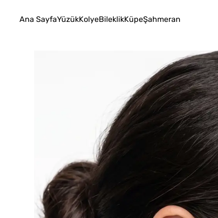
Ana Sayfa
Yüzük
Kolye
Bileklik
Küpe
Şahmeran