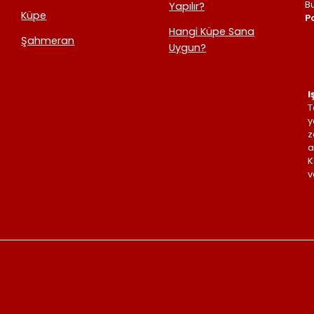
B
Yapılır?
Küpe
Po
Hangi Küpe Sana
Şahmeran
Uygun?
I
T
y
z
a
K
v