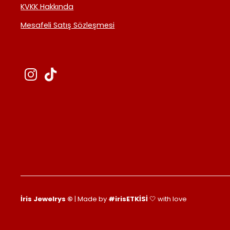
KVKK Hakkında
Mesafeli Satış Sözleşmesi
İris Jewelrys ©
| Made by
#irisETKİSİ
🤍 with love