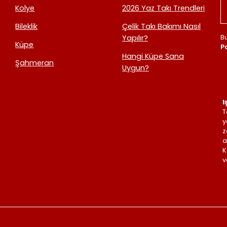
Kolye
2026 Yaz Takı Trendleri
Bileklik
Çelik Takı Bakımı Nasıl
B
Yapılır?
Küpe
Po
Hangi Küpe Sana
Şahmeran
Uygun?
I
T
y
z
a
K
v