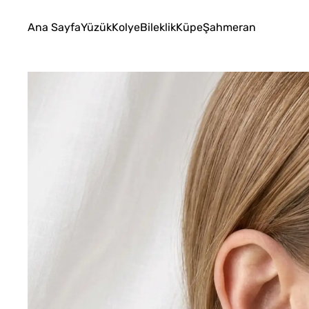
Ana Sayfa
Yüzük
Kolye
Bileklik
Küpe
Şahmeran