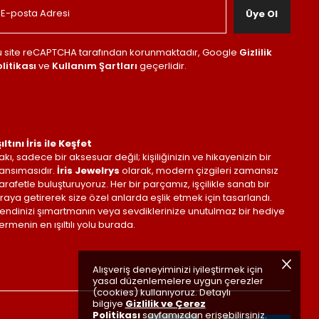
Üye Ol
u site reCAPTCHA tarafından korunmaktadır, Google
Gizlilik
litikası
ve
Kullanım Şartları
geçerlidir.
şıltını İris ile Keşfet
akı, sadece bir aksesuar değil; kişiliğinizin ve hikayenizin bir
ansımasıdır.
İris Jewelrys
olarak, modern çizgileri zamansız
arafetle buluşturuyoruz. Her bir parçamız, işçilikle sanatı bir
raya getirerek size özel anlarda eşlik etmek için tasarlandı.
endinizi şımartmanın veya sevdiklerinize unutulmaz bir hediye
ermenin en ışıltılı yolu burada.
Alışveriş deneyiminizi iyileştirmek için
yasal düzenlemelere uygun çerezler
(cookies) kullanıyoruz. Detaylı
bilgiye
Gizlilik ve Çerez
Politikası
sayfamızdan erişebilirsiniz.