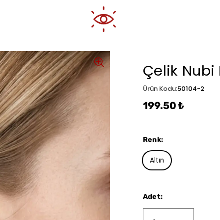
Çelik Nubi
Ürün Kodu
:
50104-2
199.50 ₺
Renk
:
Altın
Adet
: