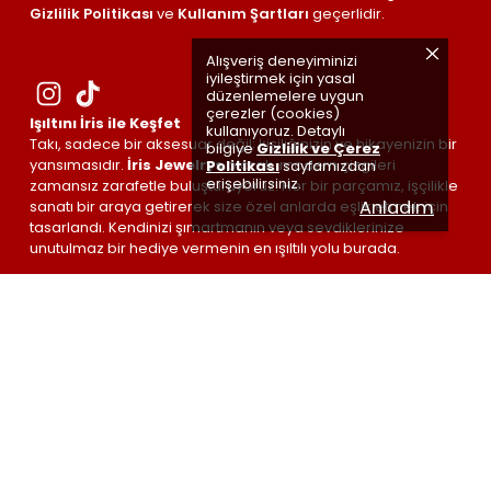
Gizlilik Politikası
ve
Kullanım Şartları
geçerlidir.
Alışveriş deneyiminizi
iyileştirmek için yasal
düzenlemelere uygun
çerezler (cookies)
Işıltını İris ile Keşfet
kullanıyoruz. Detaylı
Takı, sadece bir aksesuar değil; kişiliğinizin ve hikayenizin bir
bilgiye
Gizlilik ve Çerez
yansımasıdır.
İris Jewelrys
olarak, modern çizgileri
Politikası
sayfamızdan
erişebilirsiniz.
zamansız zarafetle buluşturuyoruz. Her bir parçamız, işçilikle
Anladım
sanatı bir araya getirerek size özel anlarda eşlik etmek için
tasarlandı. Kendinizi şımartmanın veya sevdiklerinize
unutulmaz bir hediye vermenin en ışıltılı yolu burada.
İris Jewelrys ©
| Made by
#irisETKİSİ
🤍 with love